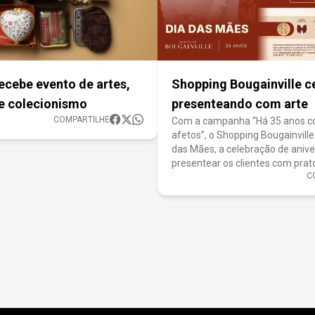
recebe evento de artes,
Shopping Bougainville c
e colecionismo
presenteando com arte
COMPARTILHE
Com a campanha “Há 35 anos c
afetos”, o Shopping Bougainville
das Mães, a celebração de anive
presentear os clientes com prat
C
ao longo de 2025. Ao final da aç
exclusivas, assinadas pelo artist
formarão uma composi