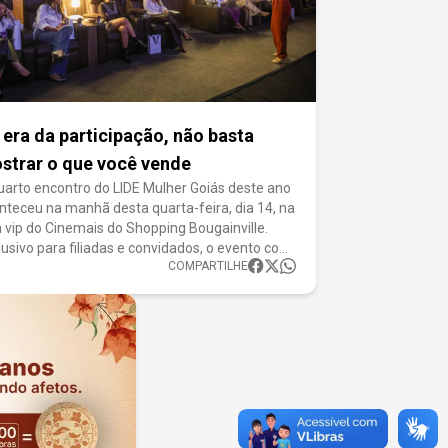
 era da participação, não basta
strar o que você vende
uarto encontro do LIDE Mulher Goiás deste ano
nteceu na manhã desta quarta-feira, dia 14, na
a vip do Cinemais do Shopping Bougainville.
lusivo para filiadas e convidados, o evento com
COMPARTILHE
ema “Marketing com Propósito: conectando
cas e pessoas”, contou com a abertura da
a e diretor