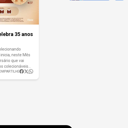
elebra 35 anos
olecionando
 inicia, neste Mês
rsário que vai
os colecionáveis
OMPARTILHE
ão, as peças
a Nilander Lima,