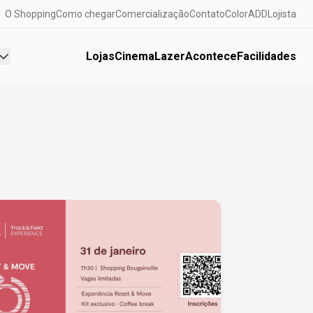
O Shopping
Como chegar
Comercialização
Contato
ColorADD
Lojista
Lojas
Cinema
Lazer
Acontece
Facilidades