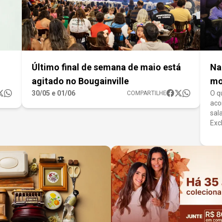
Último final de semana de maio está
Na
agitado no Bougainville
mo
30/05 e 01/06
O q
COMPARTILHE
aco
sal
Exc
o t
mar
sóci