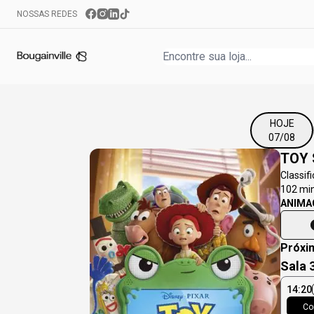
NOSSAS REDES
HOJE
07/08
TOY 
Classif
102
min
ANIMA
Próxi
Sala 
14:20
Co