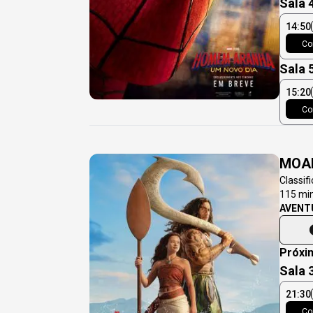
Sala 
14:50
Co
Sala 
15:20
Co
MOA
Classif
115
min
AVENT
Próxi
Sala 
21:30
Co