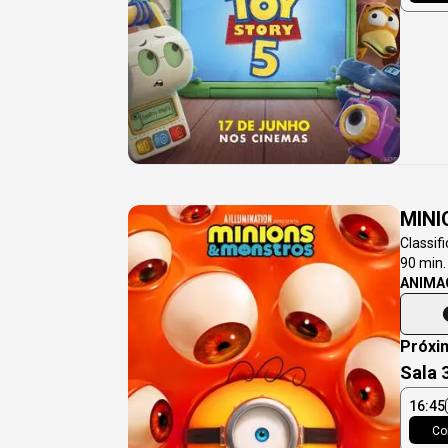
MIN
Classif
90
min.
ANIMA
Próxi
Sala 
16:45
Co