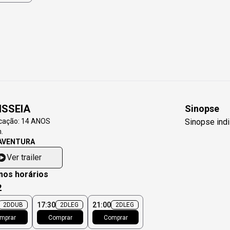
ISSEIA
Sinopse
icação:
14 ANOS
Sinopse indi
.
AVENTURA
Ver trailer
mos horários
2
17:30
21:00
2D
DUB
2D
LEG
2D
LEG
mprar
Comprar
Comprar