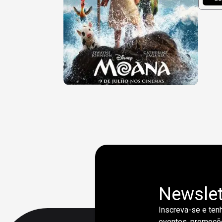
Newslet
Inscreva-se e tenh
eventos, promoçõe