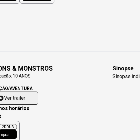
IONS & MONSTROS
Sinopse
icação:
10 ANOS
Sinopse indi
ÇÃO/AVENTURA
Ver trailer
mos horários
3
2D
DUB
mprar