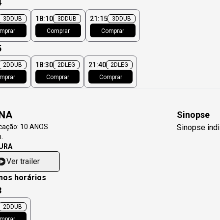
4
18:10
21:15
3D
DUB
3D
DUB
3D
DUB
mprar
Comprar
Comprar
5
18:30
21:40
2D
DUB
2D
LEG
2D
LEG
mprar
Comprar
Comprar
NA
Sinopse
icação:
10 ANOS
Sinopse indi
.
URA
Ver trailer
mos horários
3
2D
DUB
mprar