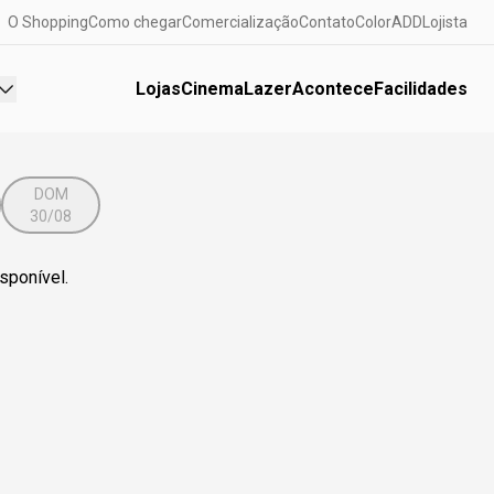
O Shopping
Como chegar
Comercialização
Contato
ColorADD
Lojista
Lojas
Cinema
Lazer
Acontece
Facilidades
DOM
30/08
sponível.