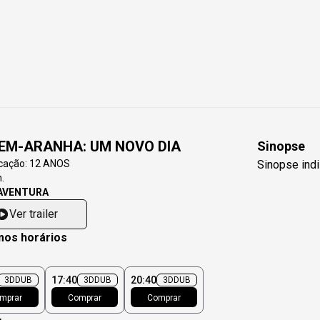
EM-ARANHA: UM NOVO DIA
Sinopse
icação:
12 ANOS
Sinopse indi
.
AVENTURA
Ver trailer
mos horários
1
17:40
20:40
3D
DUB
3D
DUB
3D
DUB
mprar
Comprar
Comprar