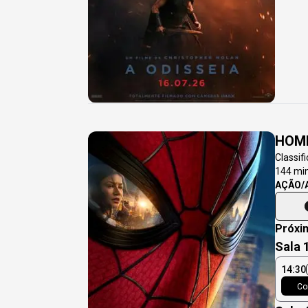
HOM
Classif
144
min
AÇÃO/
Próxi
Sala 
14:30
Co