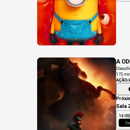
A OD
Classif
172
min
AÇÃO/
Próxi
Sala 
14:00
Co