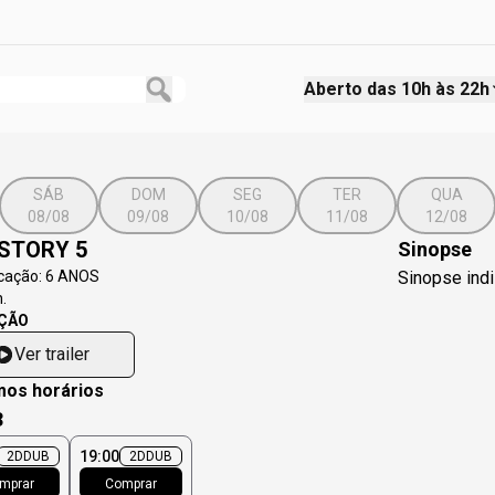
Aberto das
10h às 22h
SÁB
DOM
SEG
TER
QUA
08/08
09/08
10/08
11/08
12/08
STORY 5
Sinopse
icação:
6 ANOS
Sinopse indi
.
ÇÃO
Ver trailer
mos horários
3
19:00
2D
DUB
2D
DUB
mprar
Comprar